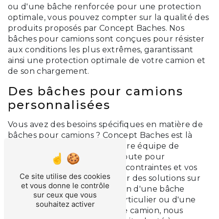
ou d'une bâche renforcée pour une protection
optimale, vous pouvez compter sur la qualité des
produits proposés par Concept Baches. Nos
bâches pour camions sont conçues pour résister
aux conditions les plus extrêmes, garantissant
ainsi une protection optimale de votre camion et
de son chargement.
Des bâches pour camions
personnalisées
Vous avez des besoins spécifiques en matière de
bâches pour camions ? Concept Baches est là
pour vous accompagner. Notre équipe de
professionnels est à votre écoute pour
comprendre vos besoins, vos contraintes et vos
Ce site utilise des cookies
préférences, et vous proposer des solutions sur
et vous donne le contrôle
mesure. Que vous ayez besoin d'une bâche
sur ceux que vous
spécifique pour un usage particulier ou d'une
souhaitez activer
bâche sur mesure pour votre camion, nous